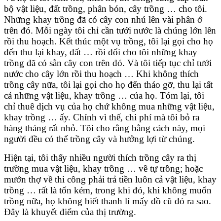
bộ vật liệu, đất trồng, phân bón, cây trồng … cho tôi.
Những khay trồng đã có cây con nhú lên vài phân ở
trên đó. Mỗi ngày tôi chỉ cần tưới nước là chúng lớn lên
rồi thu hoạch. Kết thúc một vụ trồng, tôi lại gọi cho họ
đến thu lại khay, đất … rồi đổi cho tôi những khay
trồng đã có sẵn cây con trên đó. Và tôi tiếp tục chỉ tưới
nước cho cây lớn rồi thu hoạch … Khi không thích
trồng cây nữa, tôi lại gọi cho họ đến tháo gỡ, thu lại tất
cả những vật liệu, khay trồng … của họ. Tóm lại, tôi
chỉ thuê dịch vụ của họ chứ không mua những vật liệu,
khay trồng … ấy. Chính vì thế, chi phí mà tôi bỏ ra
hàng tháng rất nhỏ. Tôi cho rằng bằng cách này, mọi
người đều có thể trồng cây và hưởng lợi từ chúng.
Hiện tại, tôi thấy nhiều người thích trồng cây ra thị
trường mua vật liệu, khay trồng … về tự trồng; hoặc
mướn thợ về thi công phải trả tiền luôn cả vật liệu, khay
trồng … rất là tốn kém, trong khi đó, khi không muốn
trồng nữa, họ không biết thanh lí mấy đồ cũ đó ra sao.
Đây là khuyết điểm của thị trường.