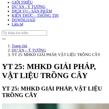
GIỚI THIỆU
DỰ ÁN - Ý TƯỞNG
DỊCH VỤ - SẢN PHẨM
KIẾN THỨC – THÔNG TIN
DOWNLOAD
Liên hệ
Trang chủ
DỰ ÁN – Ý TƯỞNG
YT 25: MHKD GIẢI PHÁP, VẬT LIỆU TRỒNG CÂY
YT 25: MHKD GIẢI PHÁP,
VẬT LIỆU TRỒNG CÂY
YT 25: MHKD GIẢI PHÁP, VẬT LIỆU
TRỒNG CÂY