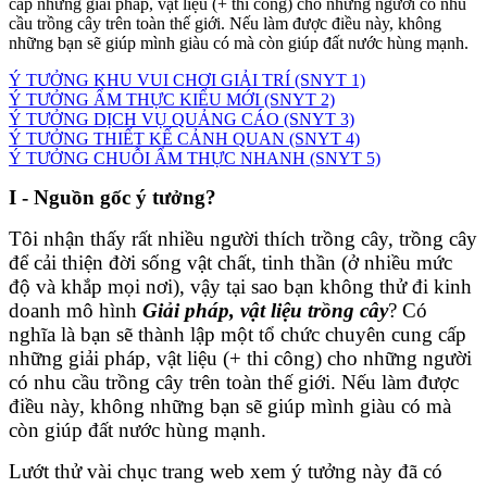
cấp những giải pháp, vật liệu (+ thi công) cho những người có nhu
cầu trồng cây trên toàn thế giới. Nếu làm được điều này, không
những bạn sẽ giúp mình giàu có mà còn giúp đất nước hùng mạnh.
Ý TƯỞNG KHU VUI CHƠI GIẢI TRÍ (SNYT 1)
Ý TƯỞNG ẨM THỰC KIỂU MỚI (SNYT 2)
Ý TƯỞNG DỊCH VỤ QUẢNG CÁO (SNYT 3)
Ý TƯỞNG THIẾT KẾ CẢNH QUAN (SNYT 4)
Ý TƯỞNG CHUỖI ẨM THỰC NHANH (SNYT 5)
I - Nguồn gốc ý tưởng?
Tôi nhận thấy rất nhiều người thích trồng cây, trồng cây
để cải thiện đời sống vật chất, tinh thần (ở nhiều mức
độ và khắp mọi nơi), vậy tại sao bạn không thử đi kinh
doanh mô hình
Giải pháp, vật liệu trồng cây
? Có
nghĩa là bạn sẽ thành lập một tổ chức chuyên cung cấp
những giải pháp, vật liệu (+ thi công) cho những người
có nhu cầu trồng cây trên toàn thế giới. Nếu làm được
điều này, không những bạn sẽ giúp mình giàu có mà
còn giúp đất nước hùng mạnh.
Lướt thử vài chục trang web xem ý tưởng này đã có