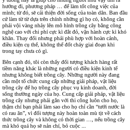
hướng đi, phương pháp … để làm tốt công việc của
mình; từ đó, sẽ cải thiện đời sống của toàn dân. Ban đầu
cứ làm từ từ dựa trên chính những gì họ có, không cần
phải vội vàng nhảy lên mô hình trồng cây bằng công
nghệ cao với chi phí cực kì đắt đỏ, vận hành cực kì khó
khăn. Thay đổi nhưng phải phù hợp với hoàn cảnh,
điều kiện cụ thể, không thể đốt cháy giai đoạn khi
trong tay chưa có gì.
Bên cạnh đó, tôi còn thấy đối tượng khách hàng rất
tiềm năng khác là những người có điều kiện kinh tế
nhưng không biết trồng cây. Những người này đang
cần một tổ chức cung cấp những giải pháp, vật liệu
trồng cây để họ trồng cây phục vụ kinh doanh, đời
sống thường ngày của họ. Cung cấp giải pháp, vật liệu
trồng cây nhưng phải gắn với thi công luôn cho họ,
thậm chí bạn phải làm sao cho họ chỉ cần “tưới nước là
có rau ăn”, vì đối tượng này hoàn toàn mù tịt về cách
thức trồng cây và không có thời gian …, nếu trồng cây
mà khó quá họ sẽ nản chí, bỏ cuộc ...