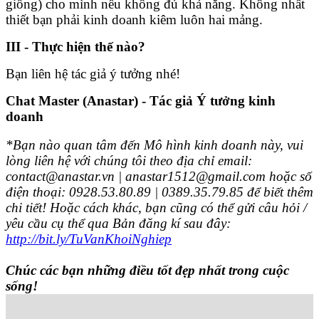
giống) cho mình nếu không đủ khả năng. Không nhất
thiết bạn phải kinh doanh kiêm luôn hai mảng.
III - Thực hiện thế nào?
Bạn liên hệ tác giả ý tưởng nhé!
Chat Master (Anastar) - Tác giả Ý tưởng kinh
doanh
*Bạn nào quan tâm đến Mô hình kinh doanh này, vui
lòng liên hệ với chúng tôi theo địa chỉ email:
contact@anastar.vn | anastar1512@gmail.com hoặc số
điện thoại: 0928.53.80.89 | 0389.35.79.85 để biết thêm
chi tiết! Hoặc cách khác, bạn cũng có thể gửi câu hỏi /
yêu cầu cụ thể qua Bản đăng kí sau đây:
http://bit.ly/TuVanKhoiNghiep
Chúc các bạn những điều tốt đẹp nhất trong cuộc
sống!