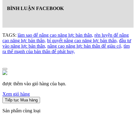
BÌNH LUẬN FACEBOOK
TAGS:
làm sao để nâng cao năng lực bản thân,
rèn luyện để nâng
cao năng lực bản thân,
bí quyết nâng cao năng lực bản thân,
đầu tư
vào năng lực bản thân,
nâng cao năng lực bản thân để giàu có,
tìm
ra thế mạnh của bản thân để phát huy,
được thêm vào giỏ hàng của bạn.
Xem giỏ hàng
Tiếp tục Mua hàng
Sản phẩm cùng loại