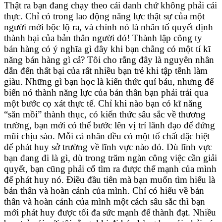
Thật ra bạn đang chạy theo cái danh chứ không phải cái
thực. Chỉ có trong lao động năng lực thật sự của một
người mới bộc lộ ra, và chính nó là nhân tố quyết định
thành bại của bản thân người đó! Thành lập công ty
bán hàng có ý nghĩa gì đây khi bạn chẳng có một tí kĩ
năng bán hàng gì cả? Tôi cho rằng đây là nguyên nhân
dẫn đến thất bại của rất nhiều bạn trẻ khi tập tễnh làm
giàu. Những gì bạn học là kiến thức quí báu, nhưng để
biến nó thành năng lực của bản thân bạn phải trải qua
một bước cọ xát thực tế. Chỉ khi nào bạn có kĩ năng
“săn mồi” thành thục, có kiến thức sâu sắc về thương
trường, bạn mới có thể bước lên vị trí lãnh đạo để đứng
mũi chịu sào. Mỗi cá nhân đều có một tố chất đặc biệt
để phát huy sở trường về lĩnh vực nào đó. Dù lĩnh vực
bạn đang đi là gì, dù trong trăm ngàn công việc cần giải
quyết, bạn cũng phải cố tìm ra được thế mạnh của mình
để phát huy nó. Điều đầu tiên mà bạn muốn tìm hiểu là
bản thân và hoàn cảnh của mình. Chỉ có hiểu về bản
thân và hoàn cảnh của mình một cách sâu sắc thì bạn
mới phát huy được tối đa sức mạnh để thành đạt. Nhiều