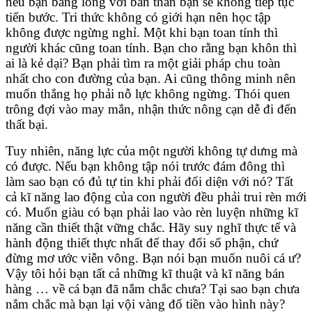
nếu bạn bằng lòng với bản thân bạn sẽ không tiếp tục
tiến bước. Tri thức không có giới hạn nên học tập
không được ngừng nghỉ. Một khi bạn toan tính thì
người khác cũng toan tính. Bạn cho rằng bạn khôn thì
ai là kẻ dại? Bạn phải tìm ra một giải pháp chu toàn
nhất cho con đường của bạn. Ai cũng thông minh nên
muốn thắng họ phải nỗ lực không ngừng. Thói quen
trông đợi vào may mắn, nhận thức nông cạn dễ đi đến
thất bại.
Tuy nhiên, năng lực của một người không tự dưng mà
có được. Nếu bạn không tập nói trước đám đông thì
làm sao bạn có đủ tự tin khi phải đối diện với nó? Tất
cả kĩ năng lao động của con người đều phải trui rèn mới
có. Muốn giàu có bạn phải lao vào rèn luyện những kĩ
năng cần thiết thật vững chắc. Hãy suy nghĩ thực tế và
hành động thiết thực nhất để thay đổi số phận, chứ
đừng mơ ước viễn vông. Bạn nói bạn muốn nuôi cá ư?
Vậy tôi hỏi bạn tất cả những kĩ thuật và kĩ năng bán
hàng … về cá bạn đã nắm chắc chưa? Tại sao bạn chưa
nắm chắc mà bạn lại vội vàng đổ tiền vào hình này?