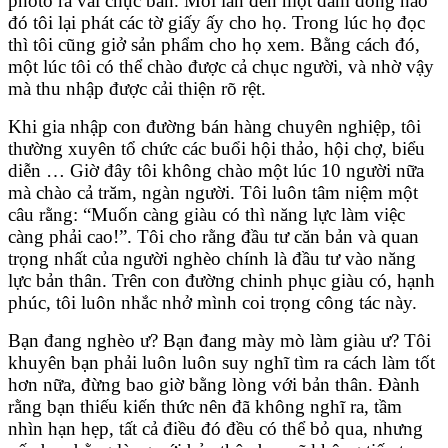
photo ra vài chục bản. Mỗi lần đến một đám đông nào
đó tôi lại phát các tờ giấy ấy cho họ. Trong lúc họ đọc
thì tôi cũng giở sản phẩm cho họ xem. Bằng cách đó,
một lúc tôi có thể chào được cả chục người, và nhờ vậy
mà thu nhập được cải thiện rõ rệt.
Khi gia nhập con đường bán hàng chuyên nghiệp, tôi
thường xuyên tổ chức các buổi hội thảo, hội chợ, biểu
diễn … Giờ đây tôi không chào một lúc 10 người nữa
mà chào cả trăm, ngàn người. Tôi luôn tâm niệm một
câu rằng: “Muốn càng giàu có thì năng lực làm việc
càng phải cao!”. Tôi cho rằng đầu tư căn bản và quan
trọng nhất của người nghèo chính là đầu tư vào năng
lực bản thân. Trên con đường chinh phục giàu có, hạnh
phúc, tôi luôn nhắc nhở mình coi trọng công tác này.
Bạn đang nghèo ư? Bạn đang mày mò làm giàu ư? Tôi
khuyên bạn phải luôn luôn suy nghĩ tìm ra cách làm tốt
hơn nữa, đừng bao giờ bằng lòng với bản thân. Đành
rằng bạn thiếu kiến thức nên đã không nghĩ ra, tầm
nhìn hạn hẹp, tất cả điều đó đều có thể bỏ qua, nhưng