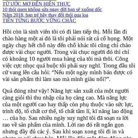
TỪ ƯỚC MƠ ĐẾN HIỆN THỰC
10 thói quen không sửa ngay đời bạn sẽ xuống dốc
Năm 2018, bạn trẻ hãy thay đổi thói qua loa
TIẾN TỪNG BƯỚC VỮNG CHẮC
Hồi còn là sinh viên tôi có đi làm tiếp thị. Mỗi lần đi
chào hàng một ai đó là tôi phải nói rát cả cổ họng. Một
ngày chạy hết chỗ này đến chỗ khác tôi cũng chỉ chào
được vài chục người. Trong vài chục người đó thì chỉ
có khoảng 10 người mua hàng của tôi mà thôi. Công
việc cực nhọc quá buộc tôi phải suy nghĩ. Trong đầu tôi
cứ vang lên câu hỏi: “Nếu một ngày mình bán được có
vài sản phẩm thì làm sao mà mình giàu nổi?”.
Quả đúng như vậy! Năng lực sản xuất của một người
càng giỏi thì thu nhập của họ càng cao. Mà năng lực
của một người cao hay thấp còn phụ thuộc vào sức lực,
trình độ, tố chất cơ thể, tố chất tâm lí, kĩ năng lao động
… của họ. Sau nhiều ngày suy nghĩ tôi đã soạn ra lời
rao về sản phẩm của mình. Lời rao đó rất ngắn gọn
nhưng đầy đủ các ý. Sau khi soạn xong tôi đi in và