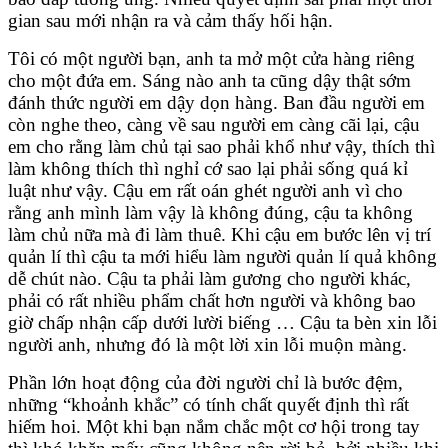
gian sau mới nhận ra và cảm thấy hối hận.
Tôi có một người bạn, anh ta mở một cửa hàng riêng
cho một đứa em. Sáng nào anh ta cũng dậy thật sớm
đánh thức người em dậy dọn hàng. Ban đầu người em
còn nghe theo, càng về sau người em càng cãi lại, cậu
em cho rằng làm chủ tại sao phải khổ như vậy, thích thì
làm không thích thì nghỉ cớ sao lại phải sống quá kỉ
luật như vậy. Cậu em rất oán ghét người anh vì cho
rằng anh mình làm vậy là không đúng, cậu ta không
làm chủ nữa mà đi làm thuê. Khi cậu em bước lên vị trí
quản lí thì cậu ta mới hiểu làm người quản lí quả không
dễ chút nào. Cậu ta phải làm gương cho người khác,
phải có rất nhiều phẩm chất hơn người và không bao
giờ chấp nhận cấp dưới lười biếng … Cậu ta bèn xin lỗi
người anh, nhưng đó là một lời xin lỗi muộn màng.
Phần lớn hoạt động của đời người chỉ là bước đệm,
những “khoảnh khắc” có tính chất quyết định thì rất
hiếm hoi. Một khi bạn nắm chắc một cơ hội trong tay