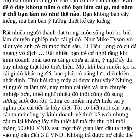
chợ bán như mọi người sao bạn có thể bán được?
Vấn
đề ở đây không nằm ở chỗ bạn làm cái gì, mà nằm
ở chỗ bạn làm nó như thế nào
. Bạn không bán cây
kiểng, mà bạn bán ý tưởng thiết kế cây kiểng!
Rất nhiều người thành đạt trong cuộc sống bởi họ biết
làm chuyên nghiệp một cái gì đó. Như Mike Tyson võ
sĩ quyền anh có cú móc thần sầu, Lí Tiểu Long có cú đá
ngang vô địch … Rất nhiều bạn trẻ cứ nghĩ rằng khi
kinh doanh phải tạo ra cái gì chưa ai làm, ý nghĩ ấy thì
hay nhưng thật khó thực hiện. Một khi bạn muốn tạo ra
cái gì đó khác người, bạn phải có năng lực, điều kiện …
nhất định. Thử hỏi rằng mấy ai được như vậy? Những
gì người ta làm rồi, nay mình cải tiến và làm chuyên
nghiệp hơn, thiết nghĩ nhiêu đó thôi cũng đủ sung
sướng suốt đời rồi! Cũng có nhiều người hiểu sai ý
nghĩa của cải tiến là hủy diệt. Tôi có biết một cậu bạn,
cậu ta mở công ty kinh doanh về thiết kế web nhưng
cậu ta lại không lấy tiền thiết kế mà chỉ thu phí mỗi
tháng 50.000 VNĐ, sau một thời gian làm cậu ta ngập
vào nợ nần đến 3 tỉ VNĐ. Không trả được nợ chắc thế