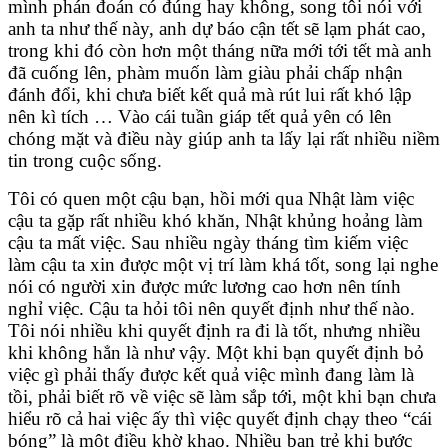
mình phán đoán có đúng hay không, song tôi nói với
anh ta như thế này, anh dự báo cận tết sẽ lạm phát cao,
trong khi đó còn hơn một tháng nữa mới tới tết mà anh
đã cuống lên, phàm muốn làm giàu phải chấp nhận
đánh đổi, khi chưa biết kết quả mà rút lui rất khó lập
nên kì tích … Vào cái tuần giáp tết quả yên có lên
chóng mặt và điều này giúp anh ta lấy lại rất nhiều niềm
tin trong cuộc sống.
Tôi có quen một cậu bạn, hồi mới qua Nhật làm việc
cậu ta gặp rất nhiều khó khăn, Nhật khủng hoảng làm
cậu ta mất việc. Sau nhiều ngày tháng tìm kiếm việc
làm cậu ta xin được một vị trí làm khá tốt, song lại nghe
nói có người xin được mức lương cao hơn nên tính
nghỉ việc. Cậu ta hỏi tôi nên quyết định như thế nào.
Tôi nói nhiều khi quyết định ra đi là tốt, nhưng nhiều
khi không hẳn là như vậy. Một khi bạn quyết định bỏ
việc gì phải thấy được kết quả việc mình đang làm là
tồi, phải biết rõ về việc sẽ làm sắp tới, một khi bạn chưa
hiểu rõ cả hai việc ấy thì việc quyết định chạy theo “cái
bóng” là một điều khờ khạo. Nhiều bạn trẻ khi bước