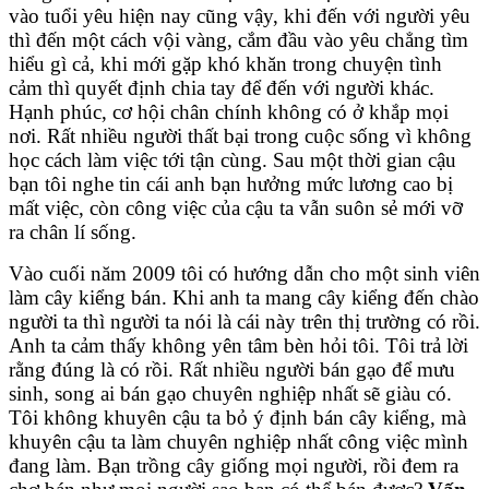
vào tuổi yêu hiện nay cũng vậy, khi đến với người yêu
thì đến một cách vội vàng, cắm đầu vào yêu chẳng tìm
hiểu gì cả, khi mới gặp khó khăn trong chuyện tình
cảm thì quyết định chia tay để đến với người khác.
Hạnh phúc, cơ hội chân chính không có ở khắp mọi
nơi. Rất nhiều người thất bại trong cuộc sống vì không
học cách làm việc tới tận cùng. Sau một thời gian cậu
bạn tôi nghe tin cái anh bạn hưởng mức lương cao bị
mất việc, còn công việc của cậu ta vẫn suôn sẻ mới vỡ
ra chân lí sống.
Vào cuối năm 2009 tôi có hướng dẫn cho một sinh viên
làm cây kiểng bán. Khi anh ta mang cây kiểng đến chào
người ta thì người ta nói là cái này trên thị trường có rồi.
Anh ta cảm thấy không yên tâm bèn hỏi tôi. Tôi trả lời
rằng đúng là có rồi. Rất nhiều người bán gạo để mưu
sinh, song ai bán gạo chuyên nghiệp nhất sẽ giàu có.
Tôi không khuyên cậu ta bỏ ý định bán cây kiểng, mà
khuyên cậu ta làm chuyên nghiệp nhất công việc mình
đang làm. Bạn trồng cây giống mọi người, rồi đem ra