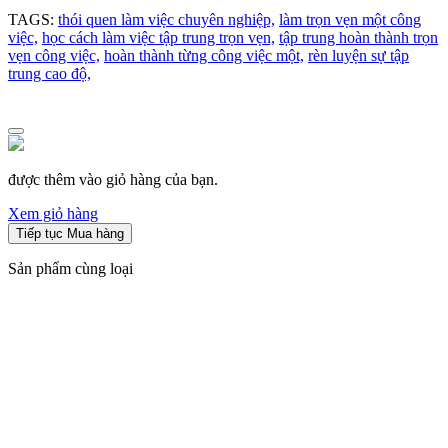
TAGS:
thói quen làm việc chuyên nghiệp,
làm trọn vẹn một công
việc,
học cách làm việc tập trung trọn vẹn,
tập trung hoàn thành trọn
vẹn công việc,
hoàn thành từng công việc một,
rèn luyện sự tập
trung cao độ,
được thêm vào giỏ hàng của bạn.
Xem giỏ hàng
Tiếp tục Mua hàng
Sản phẩm cùng loại