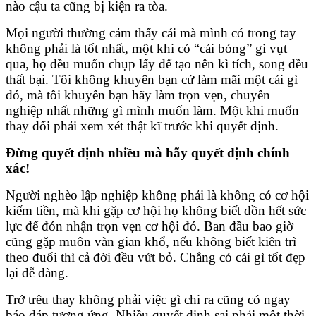
nào cậu ta cũng bị kiện ra tòa.
Mọi người thường cảm thấy cái mà mình có trong tay
không phải là tốt nhất, một khi có “cái bóng” gì vụt
qua, họ đều muốn chụp lấy để tạo nên kì tích, song đều
thất bại. Tôi không khuyên bạn cứ làm mãi một cái gì
đó, mà tôi khuyên bạn hãy làm trọn vẹn, chuyên
nghiệp nhất những gì mình muốn làm. Một khi muốn
thay đổi phải xem xét thật kĩ trước khi quyết định.
Đừng quyết định nhiều mà hãy quyết định chính
xác!
Người nghèo lập nghiệp không phải là không có cơ hội
kiếm tiền, mà khi gặp cơ hội họ không biết dồn hết sức
lực để đón nhận trọn vẹn cơ hội đó. Ban đầu bao giờ
cũng gặp muôn vàn gian khổ, nếu không biết kiên trì
theo đuổi thì cả đời đều vứt bỏ. Chẳng có cái gì tốt đẹp
lại dễ dàng.
Trớ trêu thay không phải việc gì chi ra cũng có ngay
báo đáp tương ứng. Nhiều quyết định sai phải một thời