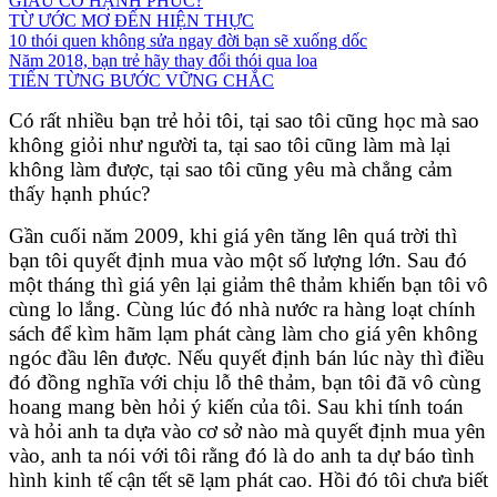
GIÀU CÓ HẠNH PHÚC?
TỪ ƯỚC MƠ ĐẾN HIỆN THỰC
10 thói quen không sửa ngay đời bạn sẽ xuống dốc
Năm 2018, bạn trẻ hãy thay đổi thói qua loa
TIẾN TỪNG BƯỚC VỮNG CHẮC
Có rất nhiều bạn trẻ hỏi tôi, tại sao tôi cũng học mà sao
không giỏi như người ta, tại sao tôi cũng làm mà lại
không làm được, tại sao tôi cũng yêu mà chẳng cảm
thấy hạnh phúc?
Gần cuối năm 2009, khi giá yên tăng lên quá trời thì
bạn tôi quyết định mua vào một số lượng lớn. Sau đó
một tháng thì giá yên lại giảm thê thảm khiến bạn tôi vô
cùng lo lắng. Cùng lúc đó nhà nước ra hàng loạt chính
sách để kìm hãm lạm phát càng làm cho giá yên không
ngóc đầu lên được. Nếu quyết định bán lúc này thì điều
đó đồng nghĩa với chịu lỗ thê thảm, bạn tôi đã vô cùng
hoang mang bèn hỏi ý kiến của tôi. Sau khi tính toán
và hỏi anh ta dựa vào cơ sở nào mà quyết định mua yên
vào, anh ta nói với tôi rằng đó là do anh ta dự báo tình
hình kinh tế cận tết sẽ lạm phát cao. Hồi đó tôi chưa biết